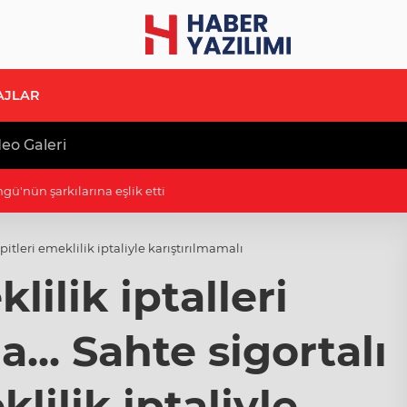
AJLAR
eo Galeri
ngü'nün şarkılarına eşlik etti
itleri emeklilik iptaliyle karıştırılmamalı
ilik iptalleri
.. Sahte sigortalı
lilik iptaliyle