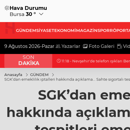
Hava Durumu
Bursa
30 °
GÜNDEM
SİYASET
EKONOMİ
MAGAZİN
SPOR
RÖPORT
9 Ağustos 2026-Pazar
Yazarlar
Foto Galeri
Vid
SON
11:18 - Nevşehir'de telefon ışıkları Be
DAKİKA
Anasayfa
GÜNDEM
SGK’dan emeklilik iptalleri hakkında açıklama... Sahte sigortalı tesp
SGK’dan emekl
hakkında açıklama.
tespitleri emek