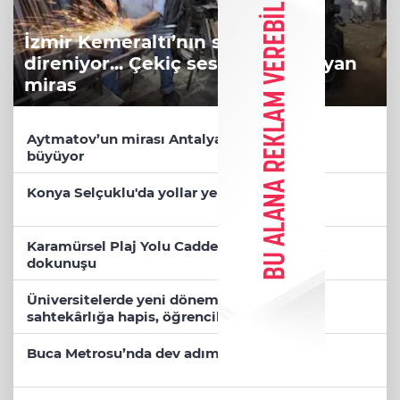
İzmir Kemeraltı’nın son ustaları
direniyor... Çekiç sesleriyle yaşayan
miras
Aytmatov’un mirası Antalya Muratpaşa’da
büyüyor
Konya Selçuklu'da yollar yenileniyor
Karamürsel Plaj Yolu Caddesi’ne özel asfalt
dokunuşu
Üniversitelerde yeni dönem! Akademik
sahtekârlığa hapis, öğrencilere dönüş yolu
Buca Metrosu’nda dev adım