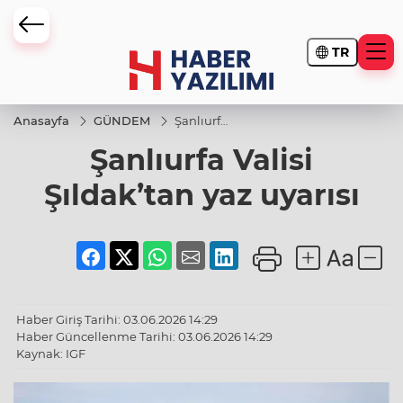
TR
Anasayfa
GÜNDEM
Şanlıurfa
Valisi
Şanlıurfa Valisi
Şıldak’tan
yaz
uyarısı
Şıldak’tan yaz uyarısı
Haber Giriş Tarihi: 03.06.2026 14:29
Haber Güncellenme Tarihi: 03.06.2026 14:29
Kaynak: IGF