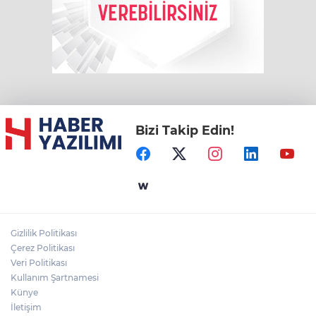
Bizi Takip Edin!
Gizlilik Politikası
Çerez Politikası
Veri Politikası
Kullanım Şartnamesi
Künye
İletişim