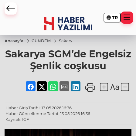
TR
Anasayfa
GÜNDEM
Sakarya
SGM’de
Sakarya SGM’de Engelsiz
Engelsiz
Şenlik
coşkusu
Şenlik coşkusu
Haber Giriş Tarihi: 13.05.2026 16:36
Haber Güncellenme Tarihi: 13.05.2026 16:36
Kaynak: IGF