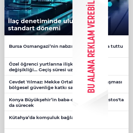
İlaç denetiminde uluslararası
standart dönemi
Bursa Osmangazi’nin nabzını Küplüpınar'da tuttu
Özel öğrenci yurtlarına ilişkin yönetmelik
değişikliği... Geçiş süresi uzatıldı
Cevdet Yılmaz: Mekke Ortak Savunma Anlaşması
bölgesel güvenliğe katkı sağlayacak
Konya Büyükşehir’in baba-oğul kampı Ağustos'ta
da sürecek
Kütahya’da komşuluk bağları güçleniyor