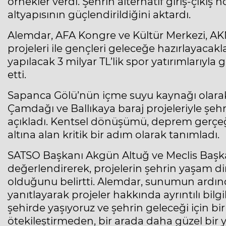
örnekler verdi. Şehrin alternatif giriş-çıkış 
altyapısının güçlendirildiğini aktardı.
Alemdar, AFA Kongre ve Kültür Merkezi, AK
projeleri ile gençleri geleceğe hazırlayacakla
yapılacak 3 milyar TL’lik spor yatırımlarıyla
etti.
Sapanca Gölü’nün içme suyu kaynağı olara
Çamdağı ve Ballıkaya baraj projeleriyle şeh
açıkladı. Kentsel dönüşümü, deprem gerçeğ
altına alan kritik bir adım olarak tanımladı.
SATSO Başkanı Akgün Altuğ ve Meclis Baş
değerlendirerek, projelerin şehrin yaşam di
olduğunu belirtti. Alemdar, sunumun ardınd
yanıtlayarak projeler hakkında ayrıntılı bil
şehirde yaşıyoruz ve şehrin geleceği için bir
ötekileştirmeden, bir arada daha güzel bir 