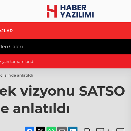
AJLAR
deo Galeri
ı standart dönemi
isi’nde anlatıldı
cek vizyonu SATSO
e anlatıldı