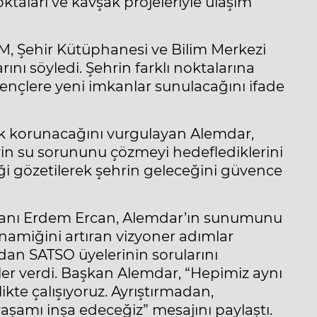
noktaları ve kavşak projeleriyle ulaşım
M, Şehir Kütüphanesi ve Bilim Merkezi
rını söyledi. Şehrin farklı noktalarına
 gençlere yeni imkanlar sunulacağını ifade
k korunacağını vurgulayan Alemdar,
rin su sorununu çözmeyi hedeflediklerini
i gözetilerek şehrin geleceğini güvence
kanı Erdem Ercan, Alemdar’ın sunumunu
namiğini artıran vizyoner adımlar
an SATSO üyelerinin sorularını
giler verdi. Başkan Alemdar, “Hepimiz aynı
likte çalışıyoruz. Ayrıştırmadan,
yaşamı inşa edeceğiz” mesajını paylaştı.