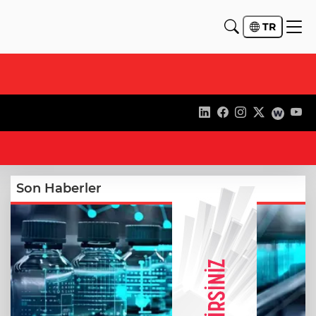
TR
17
Son Haberler