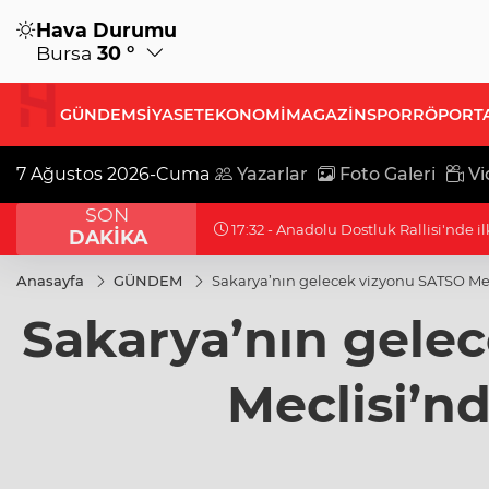
Hava Durumu
Bursa
30 °
GÜNDEM
SİYASET
EKONOMİ
MAGAZİN
SPOR
RÖPORT
7 Ağustos 2026-Cuma
Yazarlar
Foto Galeri
Vi
SON
17:32 - İlaç denetiminde uluslararas
DAKİKA
Anasayfa
GÜNDEM
Sakarya’nın gelecek vizyonu SATSO Mecl
Sakarya’nın gele
Meclisi’nd