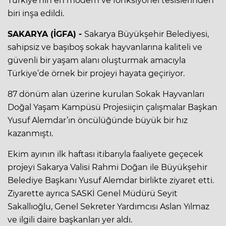
Türkiye’nin en modern ve fonksiyonel tesislerinden
biri inşa edildi.
SAKARYA (İGFA) -
Sakarya Büyükşehir Belediyesi,
sahipsiz ve başıboş sokak hayvanlarına kaliteli ve
güvenli bir yaşam alanı oluşturmak amacıyla
Türkiye’de örnek bir projeyi hayata geçiriyor.
87 dönüm alan üzerine kurulan Sokak Hayvanları
Doğal Yaşam Kampüsü Projesiiçin çalışmalar Başkan
Yusuf Alemdar’ın öncülüğünde büyük bir hız
kazanmıştı.
Ekim ayının ilk haftası itibarıyla faaliyete geçecek
projeyi Sakarya Valisi Rahmi Doğan ile Büyükşehir
Belediye Başkanı Yusuf Alemdar birlikte ziyaret etti.
Ziyarette ayrıca SASKİ Genel Müdürü Seyit
Sakallıoğlu, Genel Sekreter Yardımcısı Aslan Yılmaz
ve ilgili daire başkanları yer aldı.