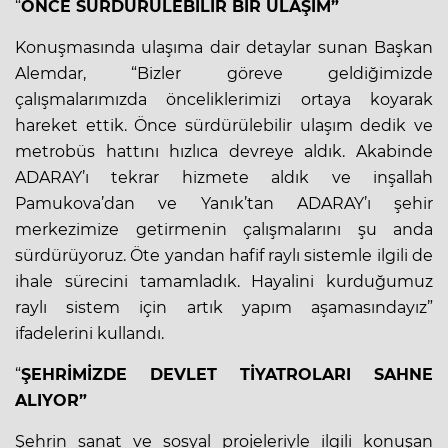
“
ÖNCE SÜRDÜRÜLEBİLİR BİR ULAŞIM”
Konuşmasında ulaşıma dair detaylar sunan Başkan
Alemdar, “Bizler göreve geldiğimizde
çalışmalarımızda önceliklerimizi ortaya koyarak
hareket ettik. Önce sürdürülebilir ulaşım dedik ve
metrobüs hattını hızlıca devreye aldık. Akabinde
ADARAY’ı tekrar hizmete aldık ve inşallah
Pamukova’dan ve Yanık’tan ADARAY’ı şehir
merkezimize getirmenin çalışmalarını şu anda
sürdürüyoruz. Öte yandan hafif raylı sistemle ilgili de
ihale sürecini tamamladık. Hayalini kurduğumuz
raylı sistem için artık yapım aşamasındayız”
ifadelerini kullandı.
“
ŞEHRİMİZDE DEVLET TİYATROLARI SAHNE
ALIYOR”
Şehrin sanat ve sosyal projeleriyle ilgili konuşan