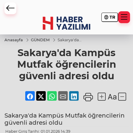
TR
Anasayfa
GÜNDEM
Sakarya'da
Kampüs
Sakarya'da Kampüs
Mutfak
öğrencilerin
güvenli
Mutfak öğrencilerin
adresi oldu
güvenli adresi oldu
Sakarya'da Kampüs Mutfak öğrencilerin
güvenli adresi oldu
Haber Giriş Tarihi: 01.01.2026 14:39