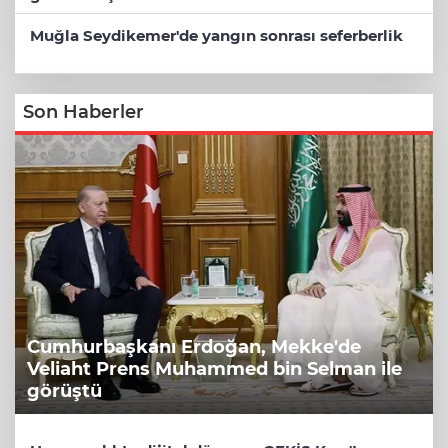
Muğla Seydikemer'de yangın sonrası seferberlik
Son Haberler
Cumhurbaşkanı Erdoğan, Mekke'de
Veliaht Prens Muhammed bin Selman ile
görüştü