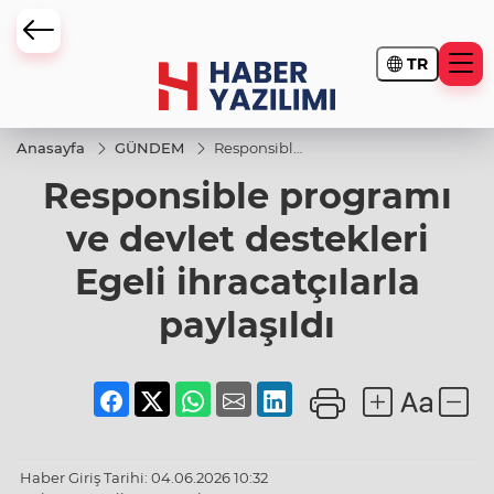
TR
Anasayfa
GÜNDEM
Responsible
programı ve
Responsible programı
devlet
destekleri
Egeli
ve devlet destekleri
ihracatçılarla
paylaşıldı
Egeli ihracatçılarla
paylaşıldı
Haber Giriş Tarihi: 04.06.2026 10:32