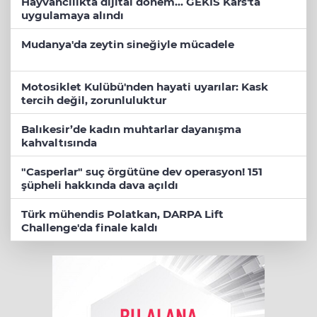
Hayvancılıkta dijital dönem... GEKİS Kars'ta
uygulamaya alındı
Mudanya'da zeytin sineğiyle mücadele
Motosiklet Kulübü'nden hayati uyarılar: Kask
tercih değil, zorunluluktur
Balıkesir’de kadın muhtarlar dayanışma
kahvaltısında
"Casperlar" suç örgütüne dev operasyon! 151
şüpheli hakkında dava açıldı
Türk mühendis Polatkan, DARPA Lift
Challenge'da finale kaldı