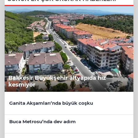
Balıkesir Büyükşehir altyapıda hız
kesmiyor
Ganita Akşamları’nda büyük coşku
Buca Metrosu’nda dev adım