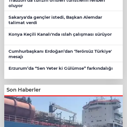
Trabzon’da turizm ofisleri turistlerin rehberi
oluyor
Sakarya'da gençler istedi, Başkan Alemdar
talimat verdi
Konya Keçili Kanalı'nda ıslah çalışması sürüyor
Cumhurbaşkanı Erdoğan’dan 'Terörsüz Türkiye'
mesajı
Erzurum’da “Sen Yeter ki Gülümse” farkındalığı
Son Haberler