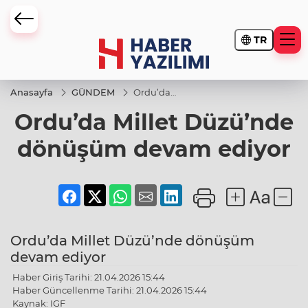
TR
Anasayfa
GÜNDEM
Ordu’da
Millet
Ordu’da Millet Düzü’nde
Düzü’nde
dönüşüm
devam
dönüşüm devam ediyor
ediyor
Ordu’da Millet Düzü’nde dönüşüm
devam ediyor
Haber Giriş Tarihi: 21.04.2026 15:44
Haber Güncellenme Tarihi: 21.04.2026 15:44
Kaynak: IGF