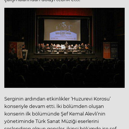
Serginin ardından etkinlikler ‘Huzurevi Korosu’
konseriyle devam etti. İki bölümden oluşan
konserin ilk bölümünde Şef Kemal Alevli’nin
yönetiminde Türk Sanat Müziği eserlerini
seslendiren olgun gençler, ikinci bölümde ise şef