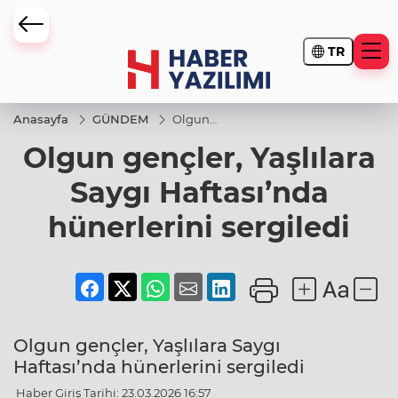
TR
Anasayfa
GÜNDEM
Olgun
gençler,
Olgun gençler, Yaşlılara
Yaşlılara
Saygı
Haftası’nda
Saygı Haftası’nda
hünerlerini
sergiledi
hünerlerini sergiledi
Olgun gençler, Yaşlılara Saygı
Haftası’nda hünerlerini sergiledi
Haber Giriş Tarihi: 23.03.2026 16:57