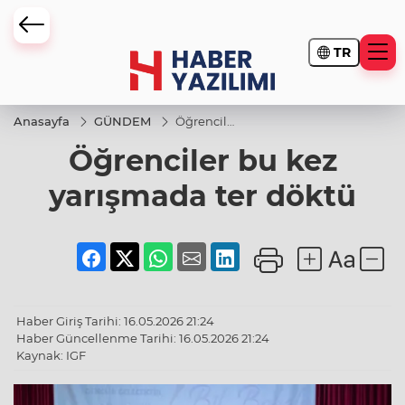
TR
Anasayfa
GÜNDEM
Öğrenciler
bu kez
Öğrenciler bu kez
yarışmada
ter döktü
yarışmada ter döktü
Haber Giriş Tarihi: 16.05.2026 21:24
Haber Güncellenme Tarihi: 16.05.2026 21:24
Kaynak: IGF