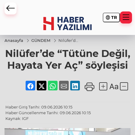
TR
Anasayfa
GÜNDEM
Nilüfer’de
“Tütüne
Nilüfer’de “Tütüne Değil,
Değil,
Hayata
Yer Aç”
Hayata Yer Aç” söyleşisi
söyleşisi
Haber Giriş Tarihi: 09.06.2026 10:15
Haber Güncellenme Tarihi: 09.06.2026 10:15
Kaynak: IGF