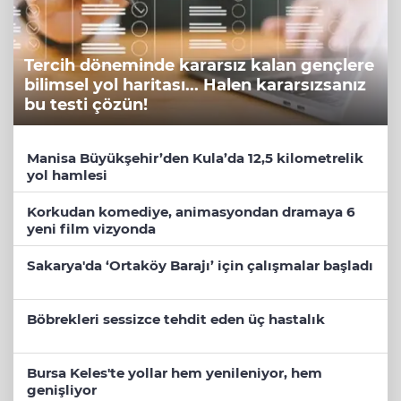
Tercih döneminde kararsız kalan gençlere
bilimsel yol haritası... Halen kararsızsanız
bu testi çözün!
Manisa Büyükşehir’den Kula’da 12,5 kilometrelik
yol hamlesi
Korkudan komediye, animasyondan dramaya 6
yeni film vizyonda
Sakarya'da ‘Ortaköy Barajı’ için çalışmalar başladı
Böbrekleri sessizce tehdit eden üç hastalık
Bursa Keles'te yollar hem yenileniyor, hem
genişliyor