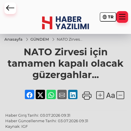
TR
Anasayfa
GÜNDEM
NATO Zirvesi
için
NATO Zirvesi için
tamamen
kapalı olacak
güzergahlar...
tamamen kapalı olacak
güzergahlar...
Haber Giriş Tarihi: 03.07.2026 09:31
Haber Güncellenme Tarihi: 03.07.2026 09:31
Kaynak: IGF