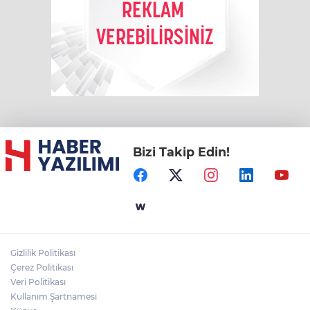
Bizi Takip Edin!
Gizlilik Politikası
Çerez Politikası
Veri Politikası
Kullanım Şartnamesi