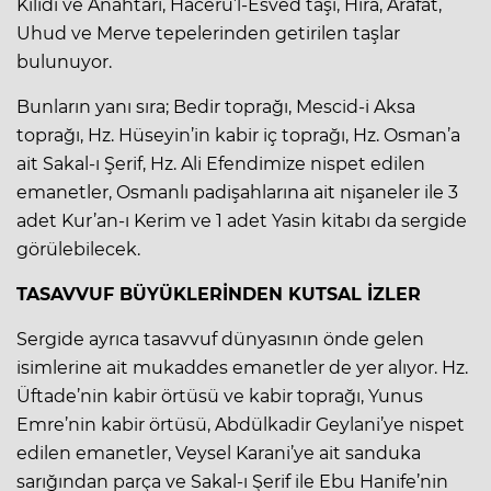
Kilidi ve Anahtarı, Hacerü’l-Esved taşı, Hira, Arafat,
Uhud ve Merve tepelerinden getirilen taşlar
bulunuyor.
Bunların yanı sıra; Bedir toprağı, Mescid-i Aksa
toprağı, Hz. Hüseyin’in kabir iç toprağı, Hz. Osman’a
ait Sakal-ı Şerif, Hz. Ali Efendimize nispet edilen
emanetler, Osmanlı padişahlarına ait nişaneler ile 3
adet Kur’an-ı Kerim ve 1 adet Yasin kitabı da sergide
görülebilecek.
TASAVVUF BÜYÜKLERİNDEN KUTSAL İZLER
Sergide ayrıca tasavvuf dünyasının önde gelen
isimlerine ait mukaddes emanetler de yer alıyor. Hz.
Üftade’nin kabir örtüsü ve kabir toprağı, Yunus
Emre’nin kabir örtüsü, Abdülkadir Geylani’ye nispet
edilen emanetler, Veysel Karani’ye ait sanduka
sarığından parça ve Sakal-ı Şerif ile Ebu Hanife’nin