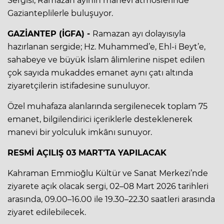
Sergisi, Ramazan ayının manevi atmosferinde
Gazianteplilerle buluşuyor.
GAZİANTEP (İGFA) -
Ramazan ayı dolayısıyla
hazırlanan sergide; Hz. Muhammed’e, Ehl-i Beyt’e,
sahabeye ve büyük İslam âlimlerine nispet edilen
çok sayıda mukaddes emanet aynı çatı altında
ziyaretçilerin istifadesine sunuluyor.
Özel muhafaza alanlarında sergilenecek toplam 75
emanet, bilgilendirici içeriklerle desteklenerek
manevi bir yolculuk imkânı sunuyor.
RESMİ AÇILIŞ 03 MART’TA YAPILACAK
Kahraman Emmioğlu Kültür ve Sanat Merkezi’nde
ziyarete açık olacak sergi, 02–08 Mart 2026 tarihleri
arasında, 09.00–16.00 ile 19.30–22.30 saatleri arasında
ziyaret edilebilecek.