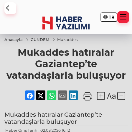
TR
Anasayfa
GÜNDEM
Mukaddes
hatıralar
Mukaddes hatıralar
Gaziantep’te
vatandaşlarla
buluşuyor
Gaziantep’te
vatandaşlarla buluşuyor
Mukaddes hatıralar Gaziantep’te
vatandaşlarla buluşuyor
Haber Giriş Tarihi: 02.03.2026 16:12