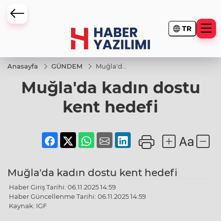
TR
Anasayfa
GÜNDEM
Muğla'da
kadın
Muğla'da kadın dostu
dostu
kent
hedefi
kent hedefi
Muğla'da kadın dostu kent hedefi
Haber Giriş Tarihi: 06.11.2025 14:59
Haber Güncellenme Tarihi: 06.11.2025 14:59
Kaynak: IGF