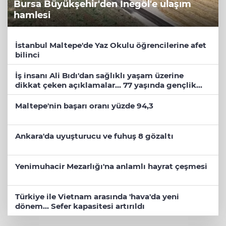
Bursa Büyükşehir'den İnegöl'e ulaşım
hamlesi
İstanbul Maltepe'de Yaz Okulu öğrencilerine afet
bilinci
İş insanı Ali Bıdı'dan sağlıklı yaşam üzerine
dikkat çeken açıklamalar... 77 yaşında gençlik
mucizesi
Maltepe'nin başarı oranı yüzde 94,3
Ankara'da uyuşturucu ve fuhuş 8 gözaltı
Yenimuhacir Mezarlığı'na anlamlı hayrat çeşmesi
Türkiye ile Vietnam arasında 'hava'da yeni
dönem... Sefer kapasitesi artırıldı