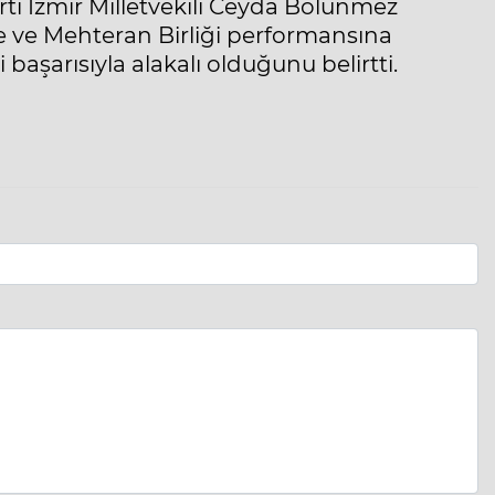
rti İzmir Milletvekili Ceyda Bölünmez
 ve Mehteran Birliği performansına
i başarısıyla alakalı olduğunu belirtti.