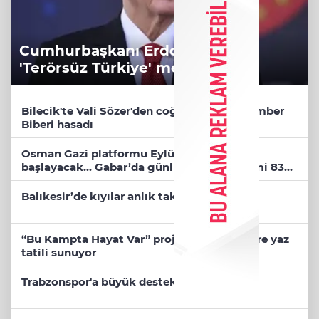
Cumhurbaşkanı Erdoğan’dan
'Terörsüz Türkiye' mesajı
Bilecik'te Vali Sözer'den coğrafi işaretli Kamber
Biberi hasadı
Osman Gazi platformu Eylül'de göreve
başlayacak... Gabar’da günlük petrol üretimi 83
bin 200 varile ulaştı
Balıkesir’de kıyılar anlık takip ediliyor
“Bu Kampta Hayat Var” projesi özel bireylere yaz
tatili sunuyor
Trabzonspor'a büyük destek