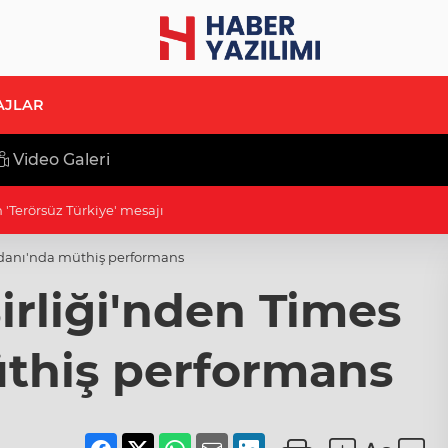
AJLAR
Video Galeri
afi işaretli Kamber Biberi hasadı
danı'nda müthiş performans
rliği'nden Times
thiş performans