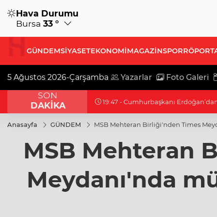
Hava Durumu
Bursa
33 °
GÜNDEM
SİYASET
EKONOMİ
MAGAZİN
SPOR
RÖPORT
5 Ağustos 2026-Çarşamba
Yazarlar
Foto Galeri
SON
19:32 - Bilecik'te Vali Sözer'den coğr
DAKİKA
Anasayfa
GÜNDEM
MSB Mehteran Birliği'nden Times Mey
MSB Mehteran Bi
Meydanı'nda mü