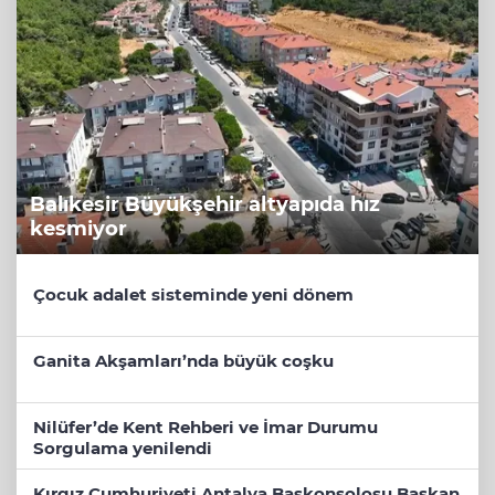
Balıkesir Büyükşehir altyapıda hız
kesmiyor
Çocuk adalet sisteminde yeni dönem
Ganita Akşamları’nda büyük coşku
Nilüfer’de Kent Rehberi ve İmar Durumu
Sorgulama yenilendi
Kırgız Cumhuriyeti Antalya Başkonsolosu Başkan