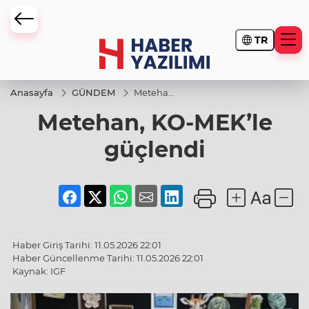
TR
Anasayfa
GÜNDEM
Metehan,
KO-
Metehan, KO-MEK’le
MEK’le
güçlendi
güçlendi
Haber Giriş Tarihi: 11.05.2026 22:01
Haber Güncellenme Tarihi: 11.05.2026 22:01
Kaynak: IGF