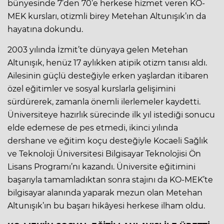
bünyesinde 7’den 70’e herkese hizmet veren KO-
MEK kursları, otizmli birey Metehan Altunışık’ın da
hayatına dokundu.
2003 yılında İzmit’te dünyaya gelen Metehan
Altunışık, henüz 17 aylıkken atipik otizm tanısı aldı.
Ailesinin güçlü desteğiyle erken yaşlardan itibaren
özel eğitimler ve sosyal kurslarla gelişimini
sürdürerek, zamanla önemli ilerlemeler kaydetti.
Üniversiteye hazırlık sürecinde ilk yıl istediği sonucu
elde edemese de pes etmedi, ikinci yılında
dershane ve eğitim koçu desteğiyle Kocaeli Sağlık
ve Teknoloji Üniversitesi Bilgisayar Teknolojisi Ön
Lisans Programı’nı kazandı. Üniversite eğitimini
başarıyla tamamladıktan sonra stajını da KO-MEK’te
bilgisayar alanında yaparak mezun olan Metehan
Altunışık’ın bu başarı hikâyesi herkese ilham oldu.