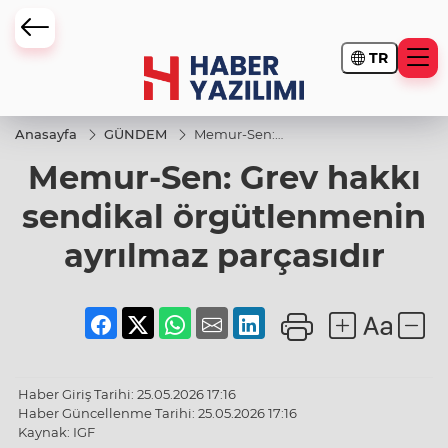
TR
Anasayfa
GÜNDEM
Memur-Sen:
Grev hakkı
Memur-Sen: Grev hakkı
sendikal
örgütlenmenin
ayrılmaz
sendikal örgütlenmenin
parçasıdır
ayrılmaz parçasıdır
Haber Giriş Tarihi: 25.05.2026 17:16
Haber Güncellenme Tarihi: 25.05.2026 17:16
Kaynak: IGF