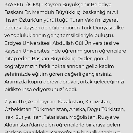
KAYSERİ (İGFA) - Kayseri Büyükşehir Belediye
Başkanı Dr. Memduh Büyükkılıç, başkanlığını Ali
İhsan Öztürk’ün yürüttüğü Turan Vakfı’nı ziyaret
ederek, Kayseri’de eğitim gören Türk Dünyası ülke
ve topluluklarının genç temsilcileriyle buluştu.
Erciyes Üniversitesi, Abdullah Gül Üniversitesi ve
Kayseri Üniversitesi’nde öğrenim gören öğrencilere
hitap eden Başkan Büyükkılıç, “Sizler, gönül
coğrafyamızın farklı noktalarından gelip kadim
şehrimizde eğitim gören değerli gençlersiniz.
Aramızda köprü görevi görüyor, ortak geleceğimizi
birlikte inşa ediyorsunuz” dedi.
Ziyarette, Azerbaycan, Kazakistan, Kırgızistan,
Özbekistan, Türkmenistan, Ahıska, Doğu Türkistan,
Irak, Suriye, İran, Tataristan, Moğolistan, Rusya ve
Afganistan’dan gelen öğrencilerle bir araya gelen
Başkan Büyükkılıç, Kayseri’nin 6 bin yıllık tarihi ve