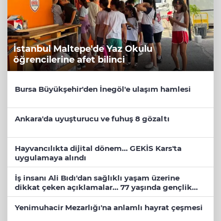
İstanbul Maltepe'de Yaz Okulu
öğrencilerine afet bilinci
Bursa Büyükşehir'den İnegöl'e ulaşım hamlesi
Ankara'da uyuşturucu ve fuhuş 8 gözaltı
Hayvancılıkta dijital dönem... GEKİS Kars'ta
uygulamaya alındı
İş insanı Ali Bıdı'dan sağlıklı yaşam üzerine
dikkat çeken açıklamalar... 77 yaşında gençlik
mucizesi
Yenimuhacir Mezarlığı'na anlamlı hayrat çeşmesi