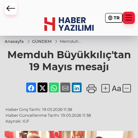
TR
Anasayfa
GÜNDEM
Memduh
Büyükkılıç'tan
Memduh Büyükkılıç'tan
19 Mayıs
mesajı
19 Mayıs mesajı
Haber Giriş Tarihi: 19.05.2026 11:38
Haber Güncellenme Tarihi: 19.05.2026 11:38
Kaynak: IGF