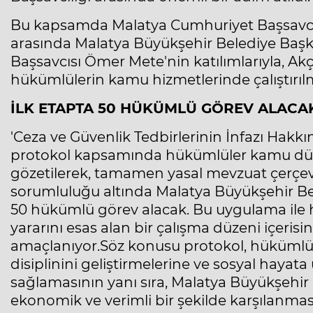
Bu kapsamda Malatya Cumhuriyet Başsavcılı
arasında Malatya Büyükşehir Belediye Baş
Başsavcısı Ömer Mete'nin katılımlarıyla, 
hükümlülerin kamu hizmetlerinde çalıştırılma
İLK ETAPTA 50 HÜKÜMLÜ GÖREV ALACA
'Ceza ve Güvenlik Tedbirlerinin İnfazı Hak
protokol kapsamında hükümlüler kamu düze
gözetilerek, tamamen yasal mevzuat çerçeve
sorumluluğu altında Malatya Büyükşehir Bel
50 hükümlü görev alacak. Bu uygulama ile h
yararını esas alan bir çalışma düzeni içeri
amaçlanıyor.Söz konusu protokol, hükümlül
disiplinini geliştirmelerine ve sosyal hayat
sağlamasının yanı sıra, Malatya Büyükşehir
ekonomik ve verimli bir şekilde karşılanma