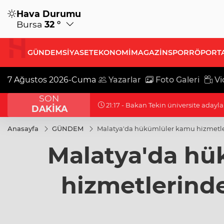
Hava Durumu
Bursa
32 °
GÜNDEM
SİYASET
EKONOMİ
MAGAZİN
SPOR
RÖPORT
7 Ağustos 2026-Cuma
Yazarlar
Foto Galeri
Vi
SON
21:17 - Moritanyalı öğrencilerden ME
DAKİKA
Anasayfa
GÜNDEM
Malatya'da hükümlüler kamu hizmetler
Malatya'da hü
hizmetlerinde 