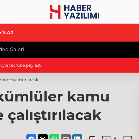
AJLAR
deo Galeri
B'e ziyaret
inde çalıştırılacak
kümlüler kamu
çalıştırılacak