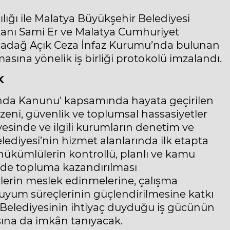
ğı ile Malatya Büyükşehir Belediyesi
kanı Sami Er ve Malatya Cumhuriyet
Akçadağ Açık Ceza İnfaz Kurumu’nda bulunan
sına yönelik iş birliği protokolü imzalandı.
K
kında Kanunu' kapsamında hayata geçirilen
ni, güvenlik ve toplumsal hassasiyetler
sinde ve ilgili kurumların denetim ve
ediyesi’nin hizmet alanlarında ilk etapta
ükümlülerin kontrollü, planlı ve kamu
sinde topluma kazandırılması
erin meslek edinmelerine, çalışma
a uyum süreçlerinin güçlendirilmesine katkı
 Belediyesinin ihtiyaç duyduğu iş gücünün
sına da imkân tanıyacak.