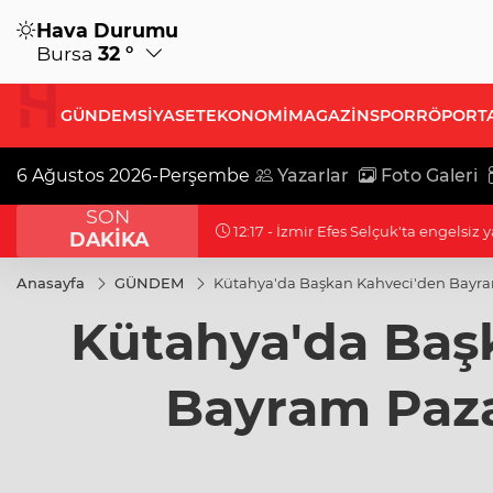
Hava Durumu
Bursa
32 °
GÜNDEM
SİYASET
EKONOMİ
MAGAZİN
SPOR
RÖPORT
6 Ağustos 2026-Perşembe
Yazarlar
Foto Galeri
SON
12:17 - Su stresi çağı yaklaşıyor! Uzm
DAKİKA
Anasayfa
GÜNDEM
Kütahya'da Başkan Kahveci'den Bayram
Kütahya'da Baş
Bayram Pazar