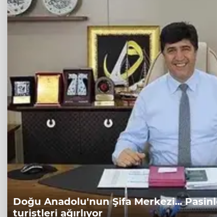
Doğu Anadolu'nun Şifa Merkezi... Pasinle
turistleri ağırlıyor