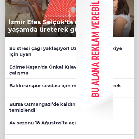
İzmir Efes Selçuk'ta engelsiz
yaşamda üreterek güçleniyorlar
Su stresi çağı yaklaşıyor! Uzmanlardan Türkiye
için uyarı
Edirne Keşan'da Önkal Kılavuz'dan anlamlı
çalışma
Balıkesirspor sevdası için memleket tek yürek
Bursa Osmangazi’de kaldırımlar işgalden
temizlendi
Av sezonu 18 Ağustos’ta açılacak