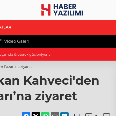
AJLAR
Video Galeri
anlardan Türkiye için uyarı
 Pazarı’na ziyaret
kan Kahveci'den
ı’na ziyaret