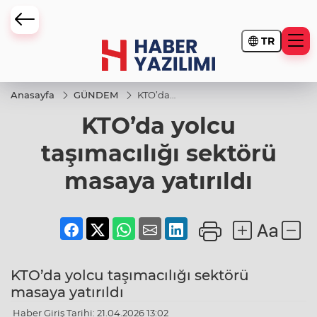
TR
Anasayfa
GÜNDEM
KTO’da
yolcu
KTO’da yolcu
taşımacılığı
sektörü
masaya
taşımacılığı sektörü
yatırıldı
masaya yatırıldı
KTO’da yolcu taşımacılığı sektörü
masaya yatırıldı
Haber Giriş Tarihi: 21.04.2026 13:02