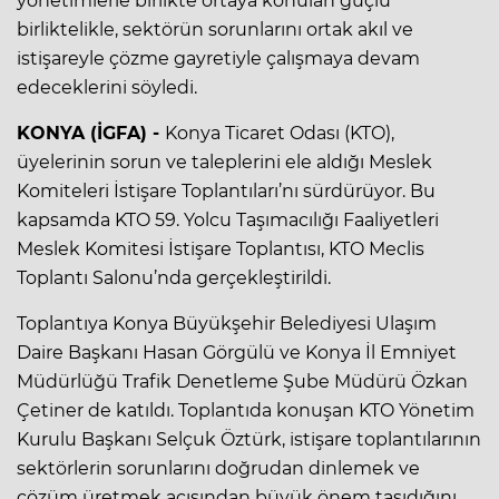
yönetimlerle birlikte ortaya konulan güçlü
birliktelikle, sektörün sorunlarını ortak akıl ve
istişareyle çözme gayretiyle çalışmaya devam
edeceklerini söyledi.
KONYA (İGFA) -
Konya Ticaret Odası (KTO),
üyelerinin sorun ve taleplerini ele aldığı Meslek
Komiteleri İstişare Toplantıları’nı sürdürüyor. Bu
kapsamda KTO 59. Yolcu Taşımacılığı Faaliyetleri
Meslek Komitesi İstişare Toplantısı, KTO Meclis
Toplantı Salonu’nda gerçekleştirildi.
Toplantıya Konya Büyükşehir Belediyesi Ulaşım
Daire Başkanı Hasan Görgülü ve Konya İl Emniyet
Müdürlüğü Trafik Denetleme Şube Müdürü Özkan
Çetiner de katıldı. Toplantıda konuşan KTO Yönetim
Kurulu Başkanı Selçuk Öztürk, istişare toplantılarının
sektörlerin sorunlarını doğrudan dinlemek ve
çözüm üretmek açısından büyük önem taşıdığını