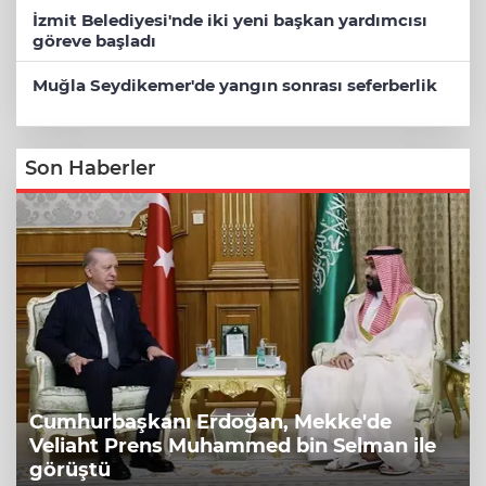
İzmit Belediyesi'nde iki yeni başkan yardımcısı
göreve başladı
Muğla Seydikemer'de yangın sonrası seferberlik
Son Haberler
Cumhurbaşkanı Erdoğan, Mekke'de
Veliaht Prens Muhammed bin Selman ile
görüştü