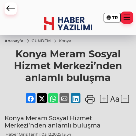
TR
Anasayfa
GÜNDEM
Konya
Meram
Konya Meram Sosyal
Sosyal
Hizmet
Merkezi’nden
Hizmet Merkezi’nden
anlamlı
buluşma
anlamlı buluşma
Konya Meram Sosyal Hizmet
Merkezi’nden anlamlı buluşma
Haber Giriş Tarihi: 03.12.2025 13:54