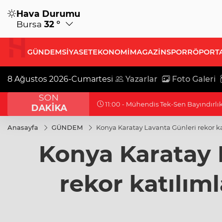
Hava Durumu
Bursa
32 °
GÜNDEM
SİYASET
EKONOMİ
MAGAZİN
SPOR
RÖPORT
8 Ağustos 2026-Cumartesi
Yazarlar
Foto Galeri
SON
10:44 - Muğla Milas'ta "Mylasa Band
DAKİKA
Anasayfa
GÜNDEM
Konya Karatay Lavanta Günleri rekor 
Konya Karatay 
rekor katılım