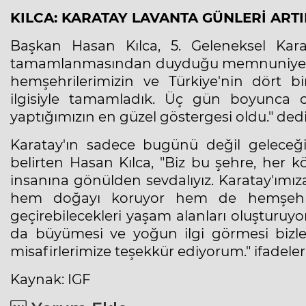
KILCA: KARATAY LAVANTA GÜNLERİ ARTI
Başkan Hasan Kılca, 5. Geleneksel Kara
tamamlanmasından duyduğu memnuniyeti dil
hemşehrilerimizin ve Türkiye'nin dört b
ilgisiyle tamamladık. Üç gün boyunca o
yaptığımızın en güzel göstergesi oldu." dedi
Karatay'ın sadece bugünü değil geleceğini
belirten Hasan Kılca, "Biz bu şehre, her
insanına gönülden sevdalıyız. Karatay'ımız
hem doğayı koruyor hem de hemşehrilerim
geçirebilecekleri yaşam alanları oluşturuyo
da büyümesi ve yoğun ilgi görmesi bizler
misafirlerimize teşekkür ediyorum." ifadeleri
Kaynak: IGF