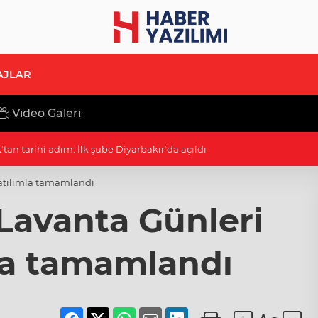
AJLAR
Video Galeri
" izdihamı
katılımla tamamlandı
Lavanta Günleri
la tamamlandı