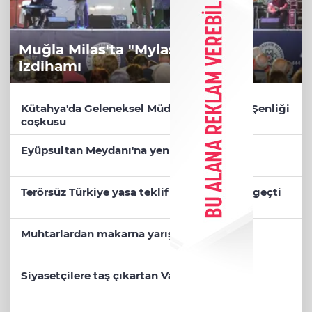
Muğla Milas'ta "Mylasa Band"
izdihamı
Kütahya'da Geleneksel Müderris Mahallesi Şenliği
coşkusu
Eyüpsultan Meydanı'na yeni düzenleme
Terörsüz Türkiye yasa teklifi komisyondan geçti
Muhtarlardan makarna yarışı
Siyasetçilere taş çıkartan Vali