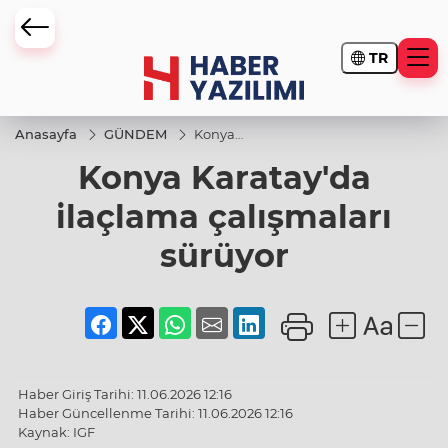
TR
Anasayfa
GÜNDEM
Konya
Karatay'da
Konya Karatay'da
ilaçlama
çalışmaları
sürüyor
ilaçlama çalışmaları
sürüyor
Haber Giriş Tarihi: 11.06.2026 12:16
Haber Güncellenme Tarihi: 11.06.2026 12:16
Kaynak: IGF