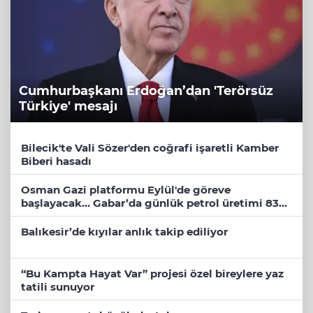
Cumhurbaşkanı Erdoğan’dan 'Terörsüz
Türkiye' mesajı
Bilecik'te Vali Sözer'den coğrafi işaretli Kamber
Biberi hasadı
Osman Gazi platformu Eylül'de göreve
başlayacak... Gabar’da günlük petrol üretimi 83
bin 200 varile ulaştı
Balıkesir’de kıyılar anlık takip ediliyor
“Bu Kampta Hayat Var” projesi özel bireylere yaz
tatili sunuyor