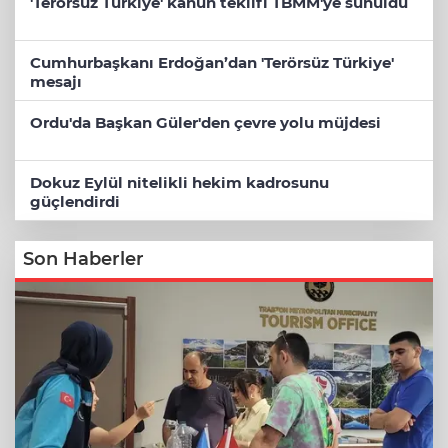
'Terörsüz Türkiye' kanun teklifi TBMM'ye sunuldu
Cumhurbaşkanı Erdoğan’dan 'Terörsüz Türkiye'
mesajı
Ordu'da Başkan Güler'den çevre yolu müjdesi
Dokuz Eylül nitelikli hekim kadrosunu
güçlendirdi
Son Haberler