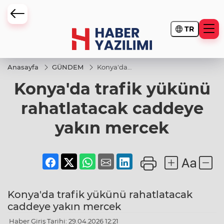
TR
Anasayfa
GÜNDEM
Konya'da
trafik
Konya'da trafik yükünü
yükünü
rahatlatacak
caddeye
rahatlatacak caddeye
yakın
mercek
yakın mercek
Konya'da trafik yükünü rahatlatacak
caddeye yakın mercek
Haber Giriş Tarihi: 29.04.2026 12:21