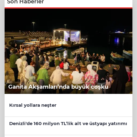
Son Haberler
Ganita Akşamları’nda büyük coşku
Kırsal yollara neşter
Denizli'de 160 milyon TL’lik alt ve üstyapı yatırımı