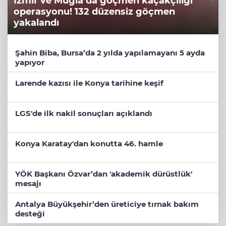
İzmir ve Muğla’da göçmen kaçakçılığı
operasyonu! 132 düzensiz göçmen
yakalandı
Şahin Biba, Bursa’da 2 yılda yapılamayanı 5 ayda
yapıyor
Larende kazısı ile Konya tarihine keşif
LGS'de ilk nakil sonuçları açıklandı
Konya Karatay'dan konutta 46. hamle
YÖK Başkanı Özvar’dan 'akademik dürüstlük'
mesajı
Antalya Büyükşehir’den üreticiye tırnak bakım
desteği