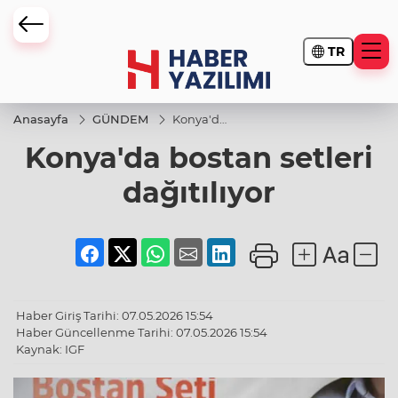
TR
Anasayfa
GÜNDEM
Konya'da
bostan
Konya'da bostan setleri
setleri
dağıtılıyor
dağıtılıyor
Haber Giriş Tarihi: 07.05.2026 15:54
Haber Güncellenme Tarihi: 07.05.2026 15:54
Kaynak: IGF