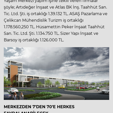
Yaşam Merkezi yapım işine teklif veren firmalar
şöyle; Artıdeğer İnşaat ve Atlas BK İnş. Taahhüt San.
Tic. Ltd. Şti. iş ortaklığı 1.39.132 TL. ASAŞ Pazarlama ve
Çelikcan Mühendislik Turizm iş ortaklığı
1.178.560,250 TL. Hüsamettin Peker İnşaat Taahhüt
San. Tic. Ltd. Şti. 1.134.750 TL. Sizer Yapı İnşaat ve
Barsoy iş ortaklığı 1.126.000 TL.
MERKEZDEN 7’DEN 70’E HERKES