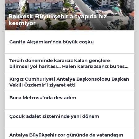
Balıkesir Büyükşehir altyapıda hız
kesmiyor
Ganita Akşamları’nda büyük coşku
Tercih döneminde kararsız kalan gençlere
bilimsel yol haritası... Halen kararsızsanız bu testi
çözün!
Kırgız Cumhuriyeti Antalya Başkonsolosu Başkan
Vekili Özdemir’i ziyaret etti
Buca Metrosu’nda dev adım
Çocuk adalet sisteminde yeni dönem
Antalya Büyükşehir zor gününde de vatandaşın