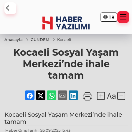
TR
Anasayfa
GÜNDEM
Kocaeli
Sosyal
Kocaeli Sosyal Yaşam
Yaşam
Merkezi’nde
ihale
Merkezi’nde ihale
tamam
tamam
Kocaeli Sosyal Yaşam Merkezi’nde ihale
tamam
Haber Giriş Tarihi: 26.09.2025 15:43