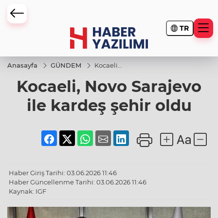
TR
Anasayfa
GÜNDEM
Kocaeli,
Novo
Kocaeli, Novo Sarajevo
Sarajevo
ile
kardeş
ile kardeş şehir oldu
şehir
oldu
Haber Giriş Tarihi: 03.06.2026 11:46
Haber Güncellenme Tarihi: 03.06.2026 11:46
Kaynak: IGF