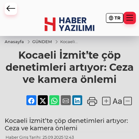
TR
Anasayfa
GÜNDEM
Kocaeli
İzmit’te çöp
Kocaeli İzmit’te çöp
denetimleri
artıyor:
Ceza ve
denetimleri artıyor: Ceza
kamera
önlemi
ve kamera önlemi
Kocaeli İzmit’te çöp denetimleri artıyor:
Ceza ve kamera önlemi
Haber Giriş Tarihi: 25.09.2025 12:43