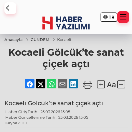
TR
Anasayfa
GÜNDEM
Kocaeli
Gölcük’te
Kocaeli Gölcük’te sanat
sanat
çiçek açtı
çiçek açtı
Kocaeli Gölcük’te sanat çiçek açtı
Haber Giriş Tarihi: 25.03.2026 15:05
Haber Güncellenme Tarihi: 25.03.2026 15:05
Kaynak: IGF