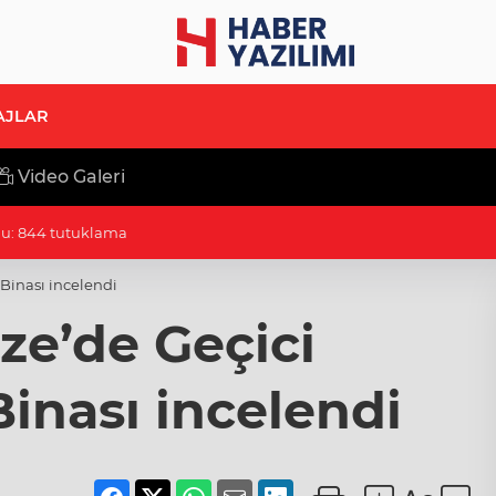
AJLAR
Video Galeri
 hazır iki yeni mobil araç
Binası incelendi
ze’de Geçici
nası incelendi