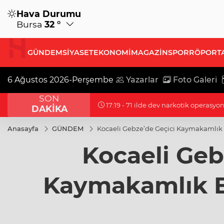
Hava Durumu
Bursa
32 °
GÜNDEM
SİYASET
EKONOMİ
MAGAZİN
SPOR
RÖPORT
6 Ağustos 2026-Perşembe
Yazarlar
Foto Galeri
SON
17:19 - Bursa Büyükşehir'den afetlere
DAKİKA
Anasayfa
GÜNDEM
Kocaeli Gebze’de Geçici Kaymakamlık 
Kocaeli Geb
Kaymakamlık Bi