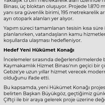
Yaklaşık 13 bin metrekarelik alan üzerinde
Binası, üç bloktan oluşuyor. Projede 1.870
yanı sıra güvenlik birimi, 195 metrekarelik ar
ayrı otopark alanları yer alıyor.
Yapım süreci tamamlanan tesisin kısa süre
planlanırken, vatandaşların kamu hizmetlerin
koşullarda ulaşması hedefleniyor.
Hedef Yeni Hükümet Konağı
İncelemeler sırasında değerlendirmelerde
Kaymakamlık Hizmet Binası'nın geçici bir çö
Gebze'ye uzun yıllar hizmet verecek mode
olduğunu ifade etti.
Bu kapsamda, yeni Hükümet Konağı projesin
belirten Başkan Büyükgöz, geçtiğimiz günle
Çiftçi ile bir araya gelerek proje üzerine d