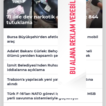
71 ilde dev narkotik operasyonu: 844
tutuklama
Bursa Büyükşehir'den afetlere hazır iki yeni mobil
araç
Adalet Bakanı Gürlek: Behçet Oktay'ın şüpheli
ölümü yeniden kapsamlı şekilde incelenecek
İzmit Belediyesi'nden Ruhsat Müdürlüğü
iddialarına açıklama
Trabzon'a yapılacak yeni yatırımlar imza altına
alındı
Türk F-16'ları NATO görevi için Estonya'da... MSB
yerli savunma sistemleriyle güçleniyor