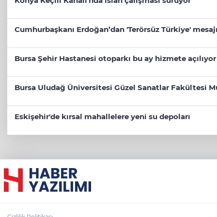
Konya Keçili Kanalı'nda ıslah çalışması sürüyor
Cumhurbaşkanı Erdoğan’dan 'Terörsüz Türkiye' mesaj
Bursa Şehir Hastanesi otoparkı bu ay hizmete açılıyor
Bursa Uludağ Üniversitesi Güzel Sanatlar Fakültesi M
Eskişehir'de kırsal mahallelere yeni su depoları
Gizlilik Politikası