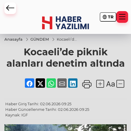
TR
Anasayfa
GÜNDEM
Kocaeli’de
piknik
Kocaeli’de piknik
alanları
denetim
altında
alanları denetim altında
Haber Giriş Tarihi: 02.06.2026 09:25
Haber Güncellenme Tarihi: 02.06.2026 09:25
Kaynak: IGF