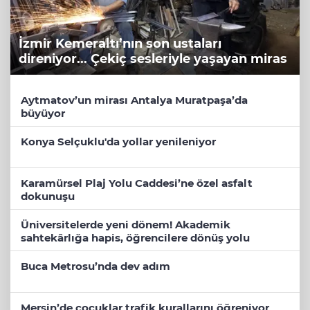
İzmir Kemeraltı’nın son ustaları
direniyor... Çekiç sesleriyle yaşayan miras
Aytmatov’un mirası Antalya Muratpaşa’da
büyüyor
Konya Selçuklu'da yollar yenileniyor
Karamürsel Plaj Yolu Caddesi’ne özel asfalt
dokunuşu
Üniversitelerde yeni dönem! Akademik
sahtekârlığa hapis, öğrencilere dönüş yolu
Buca Metrosu’nda dev adım
Mersin’de çocuklar trafik kurallarını öğreniyor