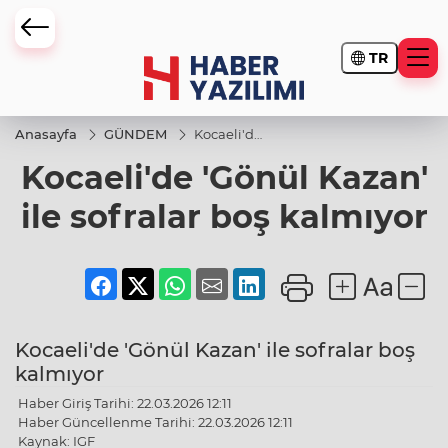
TR
Anasayfa
GÜNDEM
Kocaeli'de
'Gönül
Kocaeli'de 'Gönül Kazan'
Kazan' ile
sofralar
boş
ile sofralar boş kalmıyor
kalmıyor
Kocaeli'de 'Gönül Kazan' ile sofralar boş
kalmıyor
Haber Giriş Tarihi: 22.03.2026 12:11
Haber Güncellenme Tarihi: 22.03.2026 12:11
Kaynak: IGF