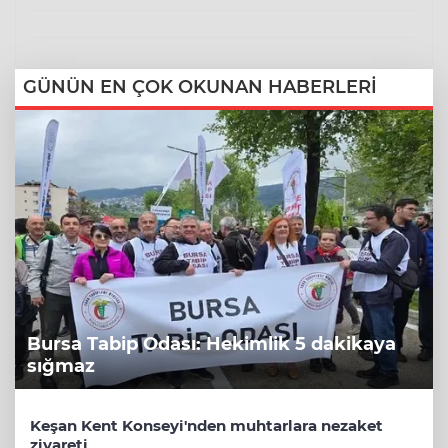
GÜNÜN EN ÇOK OKUNAN HABERLERİ
Bursa Tabip Odası: Hekimlik 5 dakikaya
sığmaz
Keşan Kent Konseyi'nden muhtarlara nezaket
ziyareti