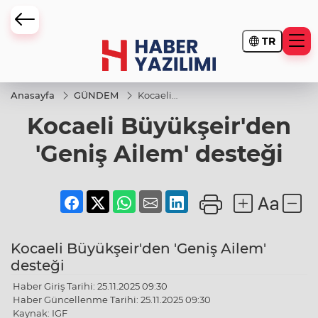
TR
Anasayfa
GÜNDEM
Kocaeli
Büyükşeir'den
Kocaeli Büyükşeir'den
'Geniş Ailem'
desteği
'Geniş Ailem' desteği
Kocaeli Büyükşeir'den 'Geniş Ailem'
desteği
Haber Giriş Tarihi: 25.11.2025 09:30
Haber Güncellenme Tarihi: 25.11.2025 09:30
Kaynak: IGF