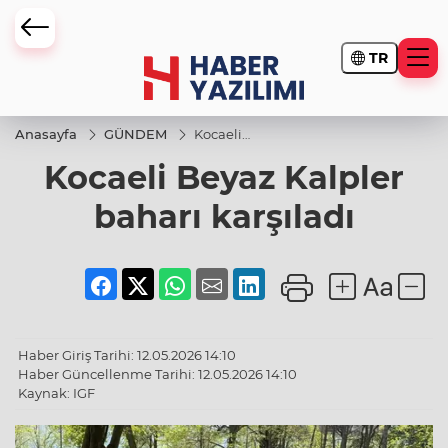
TR
Anasayfa
GÜNDEM
Kocaeli
Beyaz
Kocaeli Beyaz Kalpler
Kalpler
baharı
karşıladı
baharı karşıladı
Haber Giriş Tarihi: 12.05.2026 14:10
Haber Güncellenme Tarihi: 12.05.2026 14:10
Kaynak: IGF