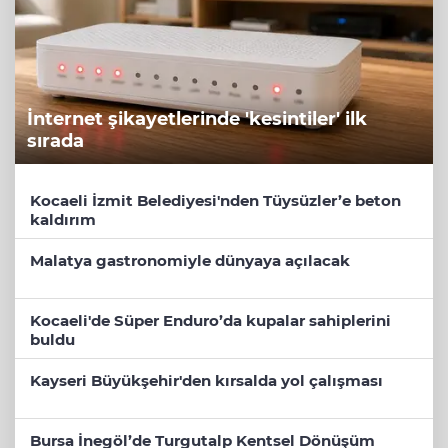
İnternet şikayetlerinde 'kesintiler' ilk
sırada
Kocaeli İzmit Belediyesi'nden Tüysüzler’e beton
kaldırım
Malatya gastronomiyle dünyaya açılacak
Kocaeli'de Süper Enduro’da kupalar sahiplerini
buldu
Kayseri Büyükşehir'den kırsalda yol çalışması
Bursa İnegöl’de Turgutalp Kentsel Dönüşüm