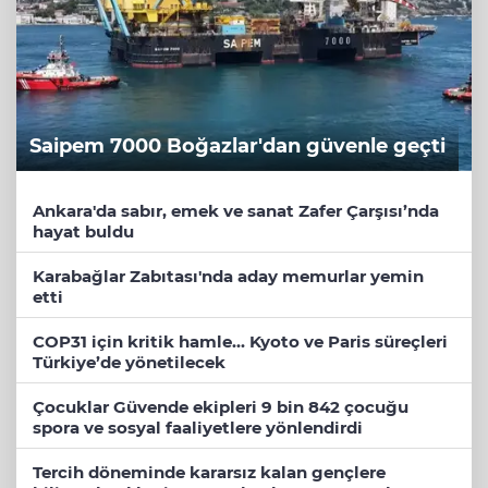
Saipem 7000 Boğazlar'dan güvenle geçti
Ankara'da sabır, emek ve sanat Zafer Çarşısı’nda
hayat buldu
Karabağlar Zabıtası'nda aday memurlar yemin
etti
COP31 için kritik hamle... Kyoto ve Paris süreçleri
Türkiye’de yönetilecek
Çocuklar Güvende ekipleri 9 bin 842 çocuğu
spora ve sosyal faaliyetlere yönlendirdi
Tercih döneminde kararsız kalan gençlere