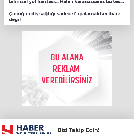
bilimsel yol haritası... Halen kararsızsanız bu testi
çözün!
Çocuğun diş sağlığı sadece fırçalamaktan ibaret
değil
Bizi Takip Edin!