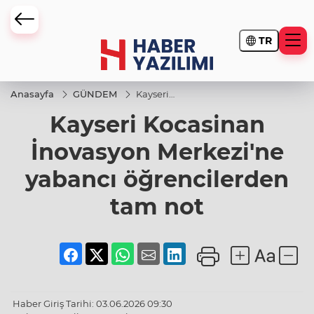
TR
Anasayfa
GÜNDEM
Kayseri
Kocasinan
Kayseri Kocasinan
İnovasyon
Merkezi'ne
yabancı
İnovasyon Merkezi'ne
öğrencilerden
tam not
yabancı öğrencilerden
tam not
Haber Giriş Tarihi: 03.06.2026 09:30