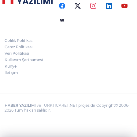
Gizlilik Politikası
Çerez Politikası
Veri Politikası
Kullanım Şartnamesi
Künye
İletişim
HABER YAZILIMI
ve TURKTICARET.NET projesidir Copyright© 2006-
2026 Tüm hakları saklıdır.