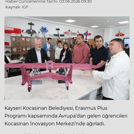
Haber Güncellenme Tarihi: 03.06.2026 09:30
Kaynak: IGF
Kayseri Kocasinan Belediyesi, Erasmus Plus
Programı kapsamında Avrupa’dan gelen öğrencileri
Kocasinan İnovasyon Merkezi’nde ağırladı.