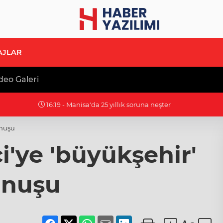
AJLAR
deo Galeri
ter
unuşu
'ye 'büyükşehir'
nuşu