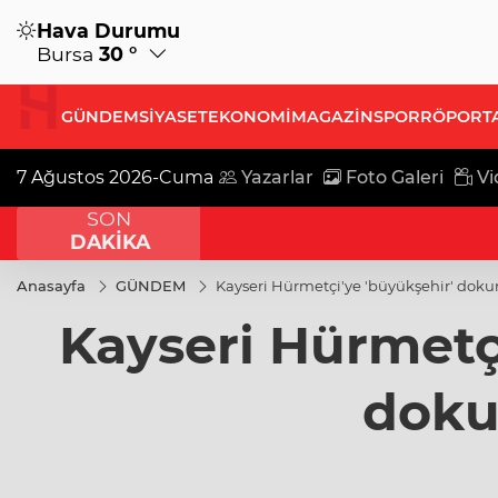
Hava Durumu
Bursa
30 °
GÜNDEM
SİYASET
EKONOMİ
MAGAZİN
SPOR
RÖPORT
7 Ağustos 2026-Cuma
Yazarlar
Foto Galeri
Vi
SON
16:19 - Manisa'da 25 yıllık soruna neş
DAKİKA
Anasayfa
GÜNDEM
Kayseri Hürmetçi'ye 'büyükşehir' dok
Kayseri Hürmetçi
doku