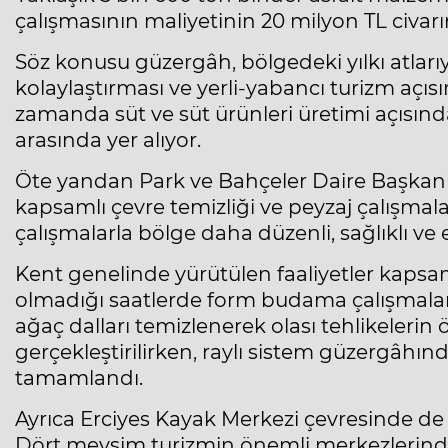
çalışmasının maliyetinin 20 milyon TL civar
Söz konusu güzergâh, bölgedeki yılkı atları
kolaylaştırması ve yerli-yabancı turizm açı
zamanda süt ve süt ürünleri üretimi açısınd
arasında yer alıyor.
Öte yandan Park ve Bahçeler Daire Başkanlı
kapsamlı çevre temizliği ve peyzaj çalışmala
çalışmalarla bölge daha düzenli, sağlıklı v
Kent genelinde yürütülen faaliyetler kapsam
olmadığı saatlerde form budama çalışmaları ti
ağaç dalları temizlenerek olası tehlikelerin 
gerçekleştirilirken, raylı sistem güzergâhında
tamamlandı.
Ayrıca Erciyes Kayak Merkezi çevresinde de 
Dört mevsim turizmin önemli merkezlerinde