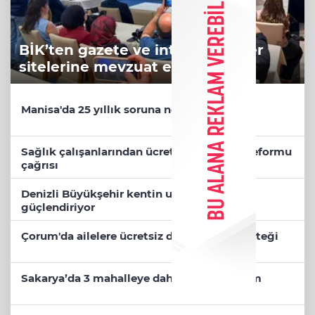
BİK’ten gazete ve internet haber
sitelerine mevzuat eğitimi
Manisa'da 25 yıllık soruna neşter
Sağlık çalışanlarından ücret ve emeklilik reformu
çağrısı
Denizli Büyükşehir kentin ulaşım ağını
güçlendiriyor
Çorum'da ailelere ücretsiz danışmanlık desteği
Sakarya’da 3 mahalleye daha sportif yatırım