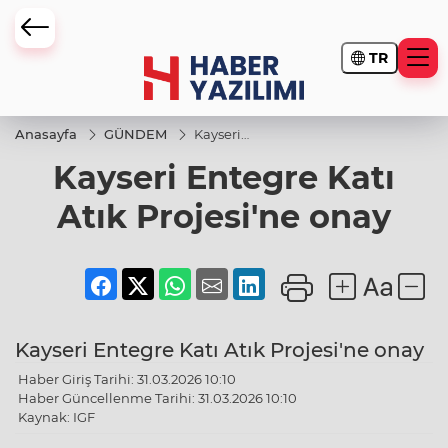
TR
Anasayfa
GÜNDEM
Kayseri
Entegre
Kayseri Entegre Katı
Katı Atık
Projesi'ne
onay
Atık Projesi'ne onay
Kayseri Entegre Katı Atık Projesi'ne onay
Haber Giriş Tarihi: 31.03.2026 10:10
Haber Güncellenme Tarihi: 31.03.2026 10:10
Kaynak: IGF