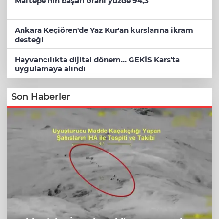
Maltepe'nin başarı oranı yüzde 94,3
Ankara Keçiören'de Yaz Kur'an kurslarına ikram
desteği
Hayvancılıkta dijital dönem... GEKİS Kars'ta
uygulamaya alındı
Son Haberler