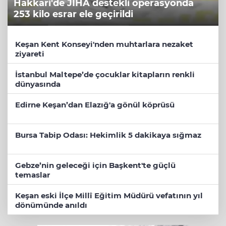
Hakkari'de JİHA destekli operasyonda
253 kilo esrar ele geçirildi
Keşan Kent Konseyi'nden muhtarlara nezaket
ziyareti
İstanbul Maltepe’de çocuklar kitapların renkli
dünyasında
Edirne Keşan’dan Elazığ'a gönül köprüsü
Bursa Tabip Odası: Hekimlik 5 dakikaya sığmaz
Gebze’nin geleceği için Başkent'te güçlü
temaslar
Keşan eski İlçe Millî Eğitim Müdürü vefatının yıl
dönümünde anıldı