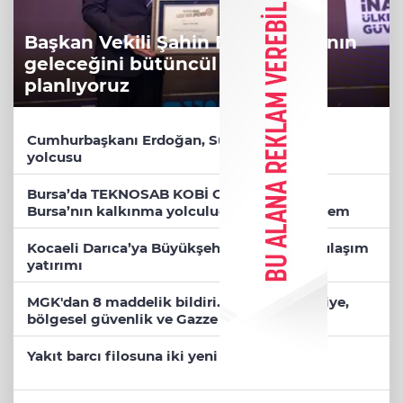
Başkan Vekili Şahin Biba: Bursa'nın
geleceğini bütüncül anlayışla
planlıyoruz
Cumhurbaşkanı Erdoğan, Suudi Arabistan
yolcusu
Bursa’da TEKNOSAB KOBİ OSB tanıtıldı...
Bursa’nın kalkınma yolculuğunda yeni dönem
Kocaeli Darıca’ya Büyükşehir'den modern ulaşım
yatırımı
MGK'dan 8 maddelik bildiri... Terörsüz Türkiye,
bölgesel güvenlik ve Gazze mesajı
Yakıt barcı filosuna iki yeni gemi