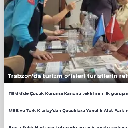
Trabzon’da turizm ofisleri turistlerin re
TBMM'de Çocuk Koruma Kanunu teklifinin ilk görüşm
MEB ve Türk Kızılay'dan Çocuklara Yönelik Afet Farkın
Bursa Şehir Hastanesi otoparkı bu ay hizmete açılıyor