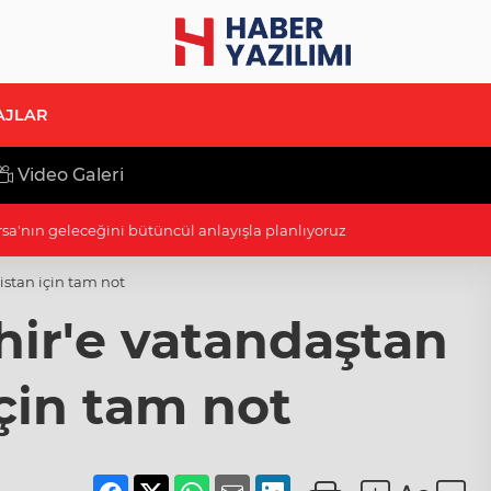
AJLAR
Video Galeri
di Arabistan yolcusu
istan için tam not
ir'e vatandaştan
çin tam not