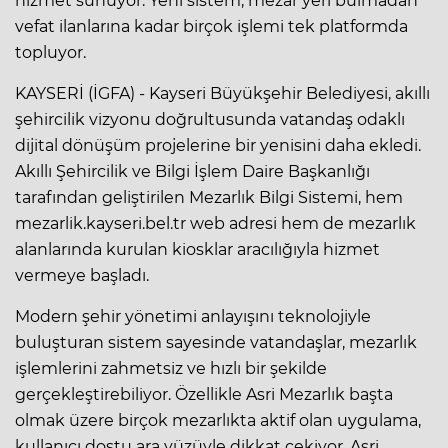
hizmet sunuyor. Yeni sistem, mezar yeri bulmadan
vefat ilanlarına kadar birçok işlemi tek platformda
topluyor.
KAYSERİ (İGFA) - Kayseri Büyükşehir Belediyesi, akıllı
şehircilik vizyonu doğrultusunda vatandaş odaklı
dijital dönüşüm projelerine bir yenisini daha ekledi.
Akıllı Şehircilik ve Bilgi İşlem Daire Başkanlığı
tarafından geliştirilen Mezarlık Bilgi Sistemi, hem
mezarlik.kayseri.bel.tr web adresi hem de mezarlık
alanlarında kurulan kiosklar aracılığıyla hizmet
vermeye başladı.
Modern şehir yönetimi anlayışını teknolojiyle
buluşturan sistem sayesinde vatandaşlar, mezarlık
işlemlerini zahmetsiz ve hızlı bir şekilde
gerçekleştirebiliyor. Özellikle Asri Mezarlık başta
olmak üzere birçok mezarlıkta aktif olan uygulama,
kullanıcı dostu ara yüzüyle dikkat çekiyor. Asri