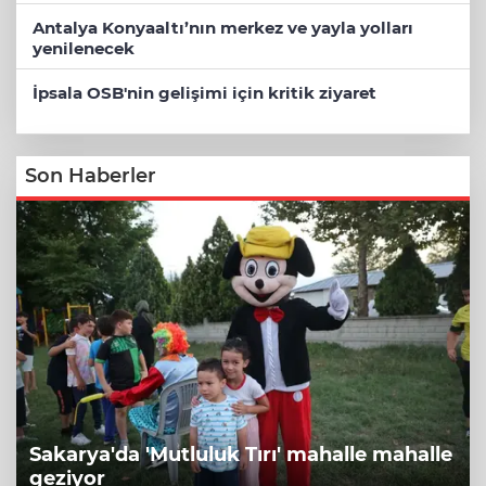
Antalya Konyaaltı’nın merkez ve yayla yolları
yenilenecek
İpsala OSB'nin gelişimi için kritik ziyaret
Son Haberler
Sakarya'da 'Mutluluk Tırı' mahalle mahalle
geziyor