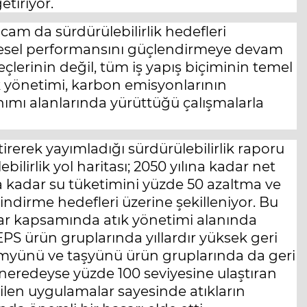
tiriyor.
cam da sürdürülebilirlik hedefleri
resel performansını güçlendirmeye devam
reçlerinin değil, tüm iş yapış biçiminin temel
ık yönetimi, karbon emisyonlarının
anımı alanlarında yürüttüğü çalışmalarla
tirerek yayımladığı sürdürülebilirlik raporu
ilirlik yol haritası; 2050 yılına kadar net
a kadar su tüketimini yüzde 50 azaltma ve
indirme hedefleri üzerine şekilleniyor. Bu
ar kapsamında atık yönetimi alanında
PS ürün gruplarında yıllardır yüksek geri
Camyünü ve taşyünü ürün gruplarında da geri
 neredeyse yüzde 100 seviyesine ulaştıran
çirilen uygulamalar sayesinde atıkların