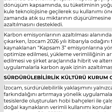
dönüşüm kapsamında, su tüketiminin yoğu
kule teknolojisine geçilerek su kullanımı ön
zamanda atık su miktarının düşürülmesine d
azaltılmasını destekledi.
Karbon emisyonlarının azaltılması alanında is
çıkarken, İzocam 2026 yılı itibarıyla odağını t
kaynaklanan “Kapsam 3” emisyonlarına yöne
optimize edilmesi, yükleme verimliliğinin artı
edilmesi ve şirket araçlarında hibrit ve alter
uygulamalarla karbon ayak izinin azaltılmas
SÜRDÜRÜLEBİLİRLİK KÜLTÜRÜ KURUM G
İzocam, sürdürülebilirlik yaklaşımını yalnızca
farkındalığını artırmaya yönelik uygulamal
tesislerde oluşturulan hobi bahçeleri ile çalış
doğal kaynakların verimli kullanımı konuları