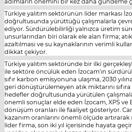
adımların önemini bir kez daha gündeme ge
Türkiye yalıtım sektörünün lider markası İzo
doğrultusunda yürüttüğü çalışmalarla çev
ediyor. Sürdürülebilirliği yalnızca üretim sü
unsurlarından biri olarak ele alan firma; at
azaltılması ve su kaynaklarının verimli kull
dikkat çekiyor.
Türkiye yalıtım sektöründe bir ilki gerçekleş
ile sektöre öncülük eden İzocam’ın sürdürüleb
sıfır karbon emisyonuna ulaşma, 2030 yılın
geri dönüştürülemeyen atık miktarını sıfıra 
hedefler doğrultusunda yürütülen çalışmal
önemli sonuçlar elde eden İzocam, XPS ve E
dönüşüm oranları ile faaliyet gösteriyor. 
kazanım oranlarını önemli ölçüde artırarak
lider firma, son iki yıl içerisinde hayata ge