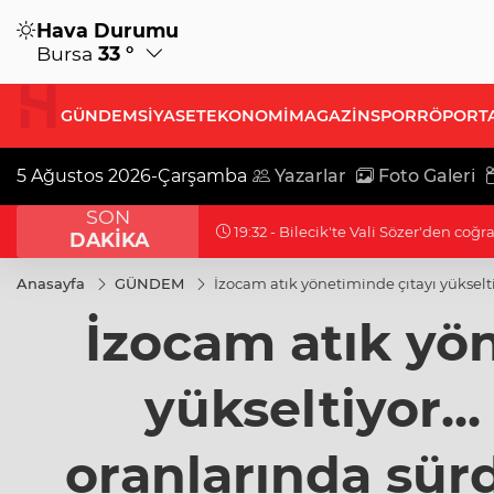
Hava Durumu
Bursa
33 °
GÜNDEM
SİYASET
EKONOMİ
MAGAZİN
SPOR
RÖPORT
5 Ağustos 2026-Çarşamba
Yazarlar
Foto Galeri
SON
19:32 - Bilecik'te Vali Sözer'den coğr
DAKİKA
Anasayfa
GÜNDEM
İzocam atık yönetiminde çıtayı yükselti
İzocam atık yön
yükseltiyor..
oranlarında sürd