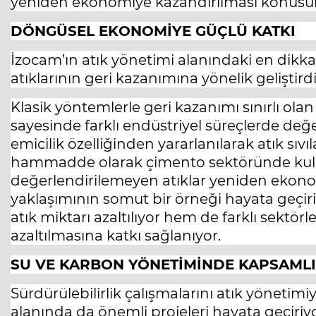
yeniden ekonomiye kazandırılması konusund
DÖNGÜSEL EKONOMİYE GÜÇLÜ KATKI
İzocam’ın atık yönetimi alanındaki en dikka
atıklarının geri kazanımına yönelik geliştirdiği
Klasik yöntemlerle geri kazanımı sınırlı olan 
sayesinde farklı endüstriyel süreçlerde değ
emicilik özelliğinden yararlanılarak atık sıvıl
hammadde olarak çimento sektöründe kulla
değerlendirilemeyen atıklar yeniden ekono
yaklaşımının somut bir örneği hayata geçi
atık miktarı azaltılıyor hem de farklı sektö
azaltılmasına katkı sağlanıyor.
SU VE KARBON YÖNETİMİNDE KAPSAML
Sürdürülebilirlik çalışmalarını atık yönetim
alanında da önemli projeleri hayata geçiriyor