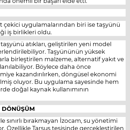
a önemli bir başarı elde etti.
t çekici uygulamalarından biri ise taşyünü
 iş birlikleri oldu.
taşyünü atıkları, geliştirilen yeni model
erlendirilebiliyor. Taşyününün yüksek
arla birleştirilen malzeme, alternatif yakıt ve
nılabiliyor. Böylece daha önce
miye kazandırılırken, döngüsel ekonomi
rilmiş oluyor. Bu uygulama sayesinde hem
rlerde doğal kaynak kullanımının
I DÖNÜŞÜM
iyle sınırlı bırakmayan İzocam, su yönetimi
. Özellikle Tarsus tesisinde gerçekleştirilen