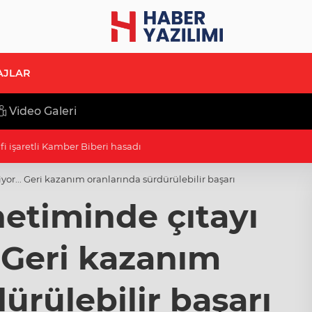
AJLAR
Video Galeri
afi işaretli Kamber Biberi hasadı
yor... Geri kazanım oranlarında sürdürülebilir başarı
etiminde çıtayı
. Geri kazanım
ürülebilir başarı