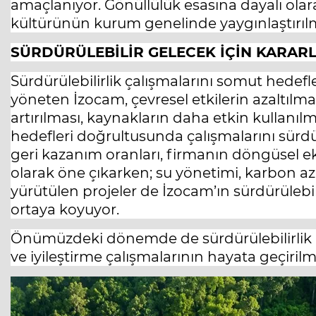
amaçlanıyor. Gönüllülük esasına dayalı olara
kültürünün kurum genelinde yaygınlaştırılm
SÜRDÜRÜLEBİLİR GELECEK İÇİN KARARL
Sürdürülebilirlik çalışmalarını somut hedefl
yöneten İzocam, çevresel etkilerin azaltılma
artırılması, kaynakların daha etkin kullanıl
hedefleri doğrultusunda çalışmalarını sürd
geri kazanım oranları, firmanın döngüsel ek
olarak öne çıkarken; su yönetimi, karbon aza
yürütülen projeler de İzocam’ın sürdürülebilir
ortaya koyuyor.
Önümüzdeki dönemde de sürdürülebilirlik h
ve iyileştirme çalışmalarının hayata geçirilm