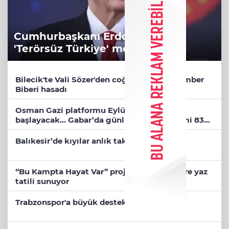
Cumhurbaşkanı Erdoğan’dan
'Terörsüz Türkiye' mesajı
Bilecik'te Vali Sözer'den coğrafi işaretli Kamber
Biberi hasadı
Osman Gazi platformu Eylül'de göreve
başlayacak... Gabar’da günlük petrol üretimi 83
bin 200 varile ulaştı
Balıkesir’de kıyılar anlık takip ediliyor
“Bu Kampta Hayat Var” projesi özel bireylere yaz
tatili sunuyor
Trabzonspor'a büyük destek