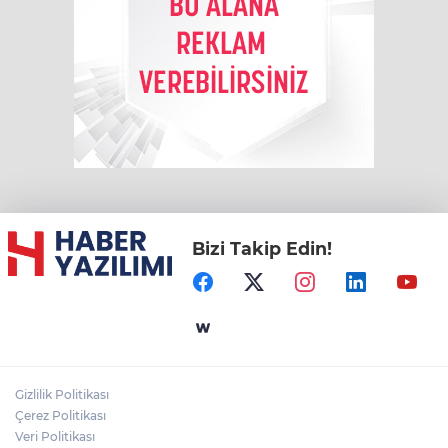
Bizi Takip Edin!
Gizlilik Politikası
Çerez Politikası
Veri Politikası