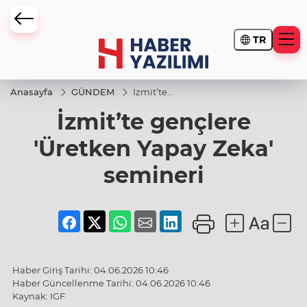
TR
Anasayfa
GÜNDEM
İzmit’te
gençlere
İzmit’te gençlere
'Üretken
Yapay
Zeka'
'Üretken Yapay Zeka'
semineri
semineri
Haber Giriş Tarihi: 04.06.2026 10:46
Haber Güncellenme Tarihi: 04.06.2026 10:46
Kaynak: IGF