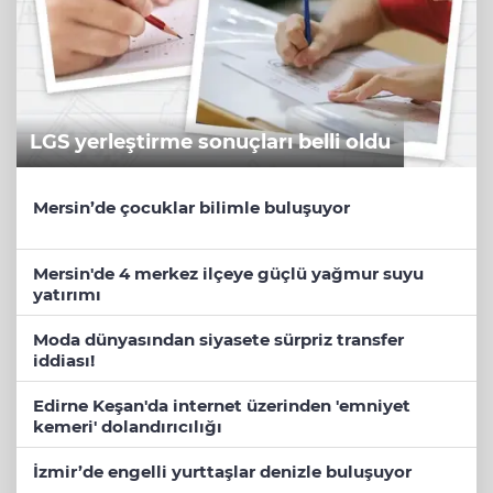
LGS yerleştirme sonuçları belli oldu
Mersin’de çocuklar bilimle buluşuyor
Mersin'de 4 merkez ilçeye güçlü yağmur suyu
yatırımı
Moda dünyasından siyasete sürpriz transfer
iddiası!
Edirne Keşan'da internet üzerinden 'emniyet
kemeri' dolandırıcılığı
İzmir’de engelli yurttaşlar denizle buluşuyor