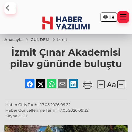
TR
Anasayfa
GÜNDEM
İzmit
Çınar
İzmit Çınar Akademisi
Akademisi
pilav
gününde
pilav gününde buluştu
buluştu
Haber Giriş Tarihi: 17.05.2026 09:32
Haber Güncellenme Tarihi: 17.05.2026 09:32
Kaynak: IGF