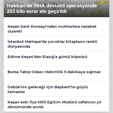
Hakkari'de JİHA destekli operasyonda
253 kilo esrar ele geçirildi
Keşan Kent Konseyi'nden muhtarlara nezaket
ziyareti
İstanbul Maltepe’de çocuklar kitapların renkli
dünyasında
Edirne Keşan’dan Elazığ'a gönül köprüsü
Bursa Tabip Odası: Hekimlik 5 dakikaya sığmaz
Gebze’nin geleceği için Başkent'te güçlü
temaslar
Keşan eski İlçe Millî Eğitim Müdürü vefatının yıl
dönümünde anıldı