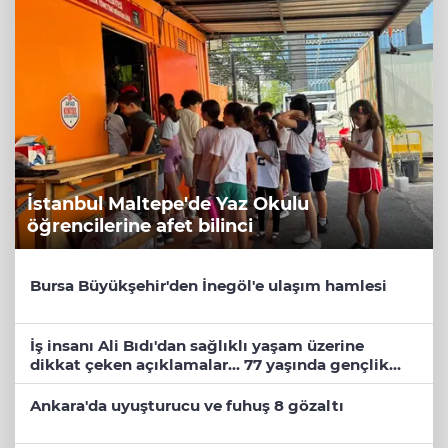
İstanbul Maltepe'de Yaz Okulu
öğrencilerine afet bilinci
Bursa Büyükşehir'den İnegöl'e ulaşım hamlesi
İş insanı Ali Bıdı'dan sağlıklı yaşam üzerine
dikkat çeken açıklamalar... 77 yaşında gençlik
mucizesi
Ankara'da uyuşturucu ve fuhuş 8 gözaltı